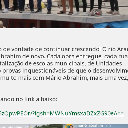
io de vontade de continuar crescendo! O rio Arar
brahim de novo. Cada obra entregue, cada rua
talização de escolas municipais, de Unidades
ão provas inquestionáveis de que o desenvolvi
r muito mais com Mário Abrahim, mais uma vez,
cando no link a baixo:
/C_6zQpwPEOr/?igsh=MWNuYmsxaDZxZG90eA==