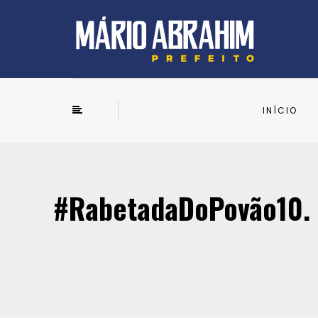
INÍCIO
#RabetadaDoPovão10. O