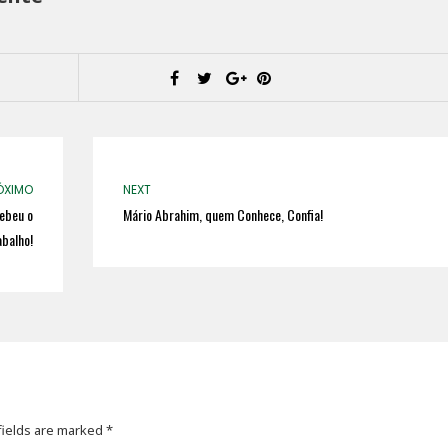
ÓXIMO
NEXT
ebeu o
Mário Abrahim, quem Conhece, Confia!
balho!
fields are marked
*