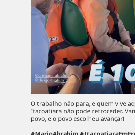
O trabalho não para, e quem vive a
Itacoatiara não pode retroceder. Va
povo, e o povo escolheu avançar!
#MarioAbrahim #ItacoatiaraEmFr