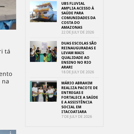
UBS FLUVIAL
AMPLIA ACESSO À
SAÚDE PARA
COMUNIDADES DA
COSTA DO
AMAZONAS
22 DE JULY DE 2026
DUAS ESCOLAS SÃO
REINAUGURADAS E
i tá
LEVAM MAIS
QUALIDADE AO
ENSINO NO RIO
ARARI
18 DE JULY DE 2026
mento
 na
MÁRIO ABRAHIM
REALIZA PACOTE DE
ENTREGAS E
FORTALECE A SAÚDE
E A ASSISTÊNCIA
SOCIAL EM
ITACOATIARA
7 DE JULY DE 2026