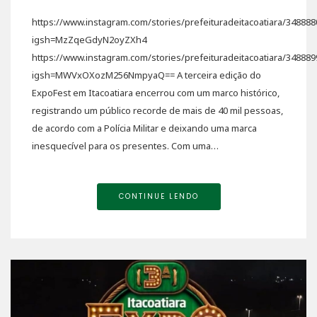
https://www.instagram.com/stories/prefeituradeitacoatiara/3488
igsh=MzZqeGdyN2oyZXh4
https://www.instagram.com/stories/prefeituradeitacoatiara/3488
igsh=MWVxOXozM256NmpyaQ== A terceira edição do
ExpoFest em Itacoatiara encerrou com um marco histórico,
registrando um público recorde de mais de 40 mil pessoas,
de acordo com a Polícia Militar e deixando uma marca
inesquecível para os presentes. Com uma…
CONTINUE LENDO