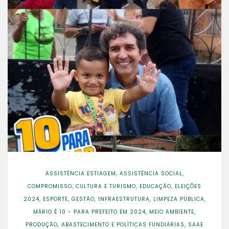
ASSISTÊNCIA ESTIAGEM
,
ASSISTÊNCIA SOCIAL
,
COMPROMISSO
,
CULTURA E TURISMO
,
EDUCAÇÃO
,
ELEIÇÕES
2024
,
ESPORTE
,
GESTÃO
,
INFRAESTRUTURA
,
LIMPEZA PÚBLICA
,
MÁRIO É 10 - PARA PREFEITO EM 2024
,
MEIO AMBIENTE
,
PRODUÇÃO, ABASTECIMENTO E POLÍTICAS FUNDIÁRIAS
,
SAAE