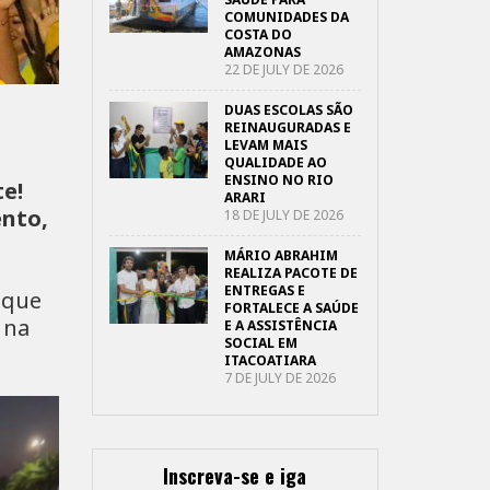
COMUNIDADES DA
COSTA DO
AMAZONAS
22 DE JULY DE 2026
DUAS ESCOLAS SÃO
REINAUGURADAS E
LEVAM MAIS
QUALIDADE AO
ENSINO NO RIO
te!
ARARI
ento,
18 DE JULY DE 2026
MÁRIO ABRAHIM
REALIZA PACOTE DE
ENTREGAS E
 que
FORTALECE A SAÚDE
,
na
E A ASSISTÊNCIA
SOCIAL EM
ITACOATIARA
7 DE JULY DE 2026
Inscreva-se e iga