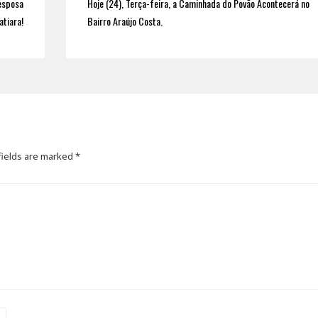
esposa
Hoje (24), Terça-feira, a Caminhada do Povão Acontecerá no
atiara!
Bairro Araújo Costa.
fields are marked
*