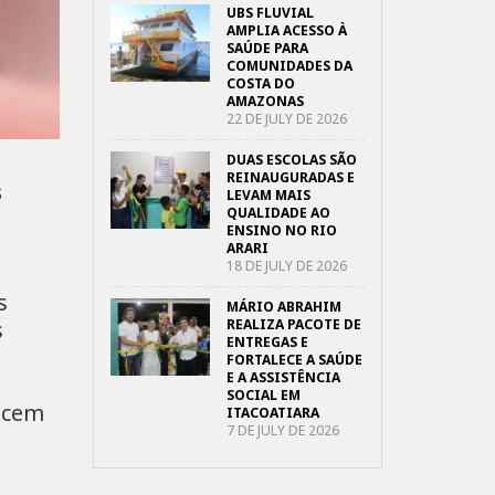
UBS FLUVIAL
AMPLIA ACESSO À
SAÚDE PARA
COMUNIDADES DA
COSTA DO
AMAZONAS
22 DE JULY DE 2026
DUAS ESCOLAS SÃO
REINAUGURADAS E
s
LEVAM MAIS
QUALIDADE AO
ENSINO NO RIO
ARARI
18 DE JULY DE 2026
s
MÁRIO ABRAHIM
s
REALIZA PACOTE DE
ENTREGAS E
FORTALECE A SAÚDE
E A ASSISTÊNCIA
SOCIAL EM
recem
ITACOATIARA
7 DE JULY DE 2026