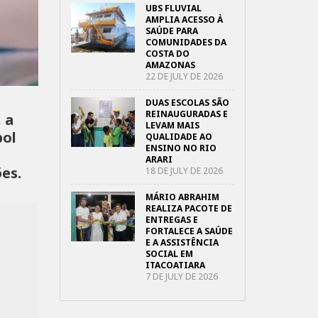
UBS FLUVIAL
AMPLIA ACESSO À
SAÚDE PARA
COMUNIDADES DA
COSTA DO
AMAZONAS
22 DE JULY DE 2026
DUAS ESCOLAS SÃO
REINAUGURADAS E
 a
LEVAM MAIS
bol
QUALIDADE AO
ENSINO NO RIO
ARARI
es.
18 DE JULY DE 2026
MÁRIO ABRAHIM
REALIZA PACOTE DE
ENTREGAS E
FORTALECE A SAÚDE
E A ASSISTÊNCIA
SOCIAL EM
ITACOATIARA
7 DE JULY DE 2026