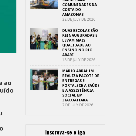
COMUNIDADES DA
COSTA DO
AMAZONAS
22 DE JULY DE 2026
DUAS ESCOLAS SÃO
REINAUGURADAS E
LEVAM MAIS
QUALIDADE AO
ENSINO NO RIO
ARARI
18 DE JULY DE 2026
MÁRIO ABRAHIM
REALIZA PACOTE DE
ENTREGAS E
a ao
FORTALECE A SAÚDE
ruído
E A ASSISTÊNCIA
SOCIAL EM
ITACOATIARA
7 DE JULY DE 2026
u
so
Inscreva-se e iga