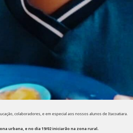
ucação, colaboradores, e em especial aos nossos alunos de Itacoatiara.
zona urbana, e no dia 19/02 iniciarão na zona rural.